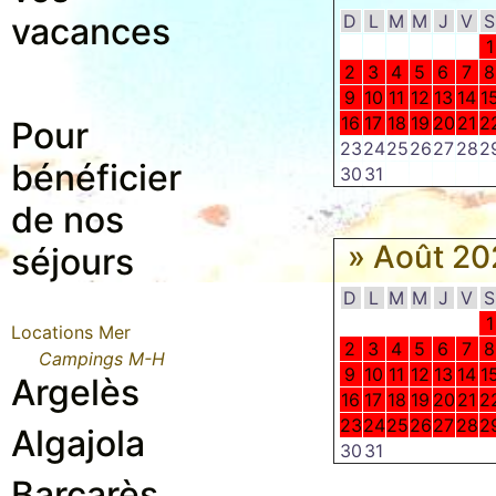
vacances
D
L
M
M
J
V
S
1
2
3
4
5
6
7
8
9
10
11
12
13
14
1
16
17
18
19
20
21
2
Pour
23
24
25
26
27
28
2
bénéficier
30
31
de nos
» Août 2
séjours
D
L
M
M
J
V
S
1
Locations Mer
2
3
4
5
6
7
8
Campings M-H
9
10
11
12
13
14
1
Argelès
16
17
18
19
20
21
2
23
24
25
26
27
28
2
Algajola
30
31
Barcarès