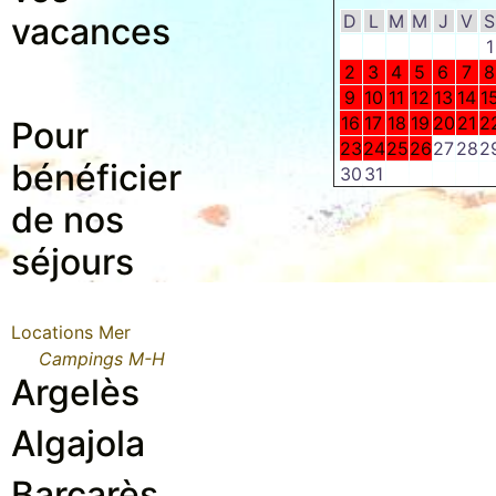
vacances
D
L
M
M
J
V
S
1
2
3
4
5
6
7
8
9
10
11
12
13
14
1
16
17
18
19
20
21
2
Pour
23
24
25
26
27
28
2
bénéficier
30
31
de nos
séjours
Locations Mer
Campings M-H
Argelès
Algajola
Barcarès