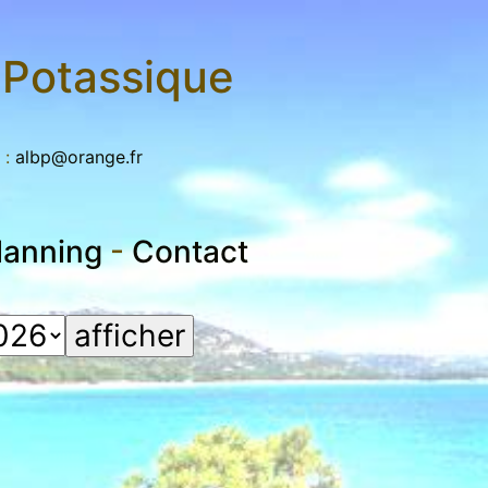
n Potassique
 :
albp@orange.fr
lanning
-
Contact