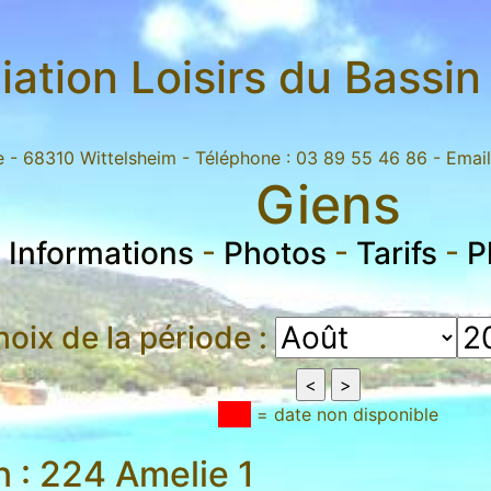
iation Loisirs du Bassi
te - 68310 Wittelsheim - Téléphone : 03 89 55 46 86 - Email
Giens
-
Informations
-
Photos
-
Tarifs
-
P
oix de la période :
= date non disponible
on : 224 Amelie 1