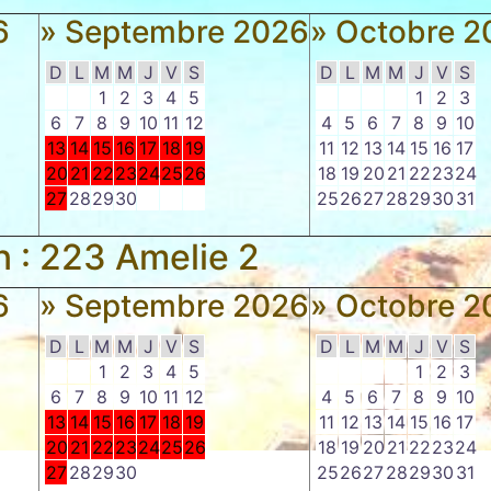
6
» Septembre 2026
» Octobre 2
D
L
M
M
J
V
S
D
L
M
M
J
V
S
1
2
3
4
5
1
2
3
6
7
8
9
10
11
12
4
5
6
7
8
9
10
13
14
15
16
17
18
19
11
12
13
14
15
16
17
20
21
22
23
24
25
26
18
19
20
21
22
23
24
27
28
29
30
25
26
27
28
29
30
31
on : 223 Amelie 2
6
» Septembre 2026
» Octobre 2
D
L
M
M
J
V
S
D
L
M
M
J
V
S
1
2
3
4
5
1
2
3
6
7
8
9
10
11
12
4
5
6
7
8
9
10
13
14
15
16
17
18
19
11
12
13
14
15
16
17
20
21
22
23
24
25
26
18
19
20
21
22
23
24
27
28
29
30
25
26
27
28
29
30
31