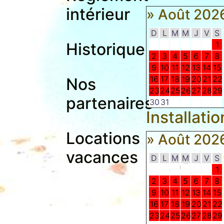
intérieur
» Août 202
D
L
M
M
J
V
S
Historique
1
2
3
4
5
6
7
8
9
10
11
12
13
14
15
16
17
18
19
20
21
22
Nos
23
24
25
26
27
28
29
partenaires
30
31
Installati
Locations
» Août 202
vacances
D
L
M
M
J
V
S
1
2
3
4
5
6
7
8
9
10
11
12
13
14
15
16
17
18
19
20
21
22
23
24
25
26
27
28
29