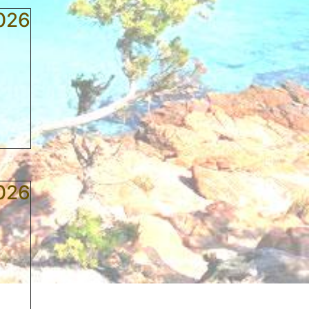
026
026